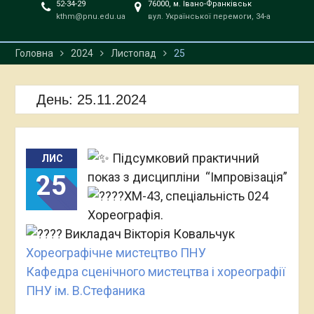
52-34-29
76000, м. Івано-Франківськ
kthm@pnu.edu.ua
вул. Української перемоги, 34-а
Головна
2024
Листопад
25
День:
25.11.2024
Підсумковий практичний
ЛИС
показ з дисципліни “Імпровізація”
25
ХМ-43, спеціальність 024
Хореографія.
Викладач Вікторія Ковальчук
Хореографічне мистецтво ПНУ
Кафедра сценічного мистецтва і хореографії
ПНУ ім. В.Стефаника