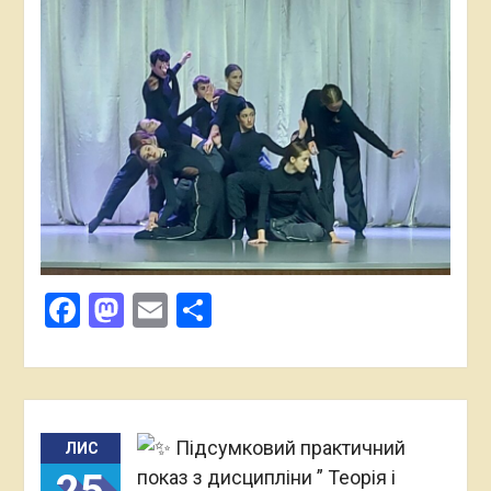
Facebook
Mastodon
Email
Поділитися
Підсумковий практичний
ЛИС
показ з дисципліни ” Теорія і
25