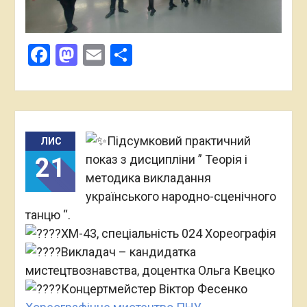
Facebook
Mastodon
Email
Поділитися
Підсумковий практичний
ЛИС
показ з дисципліни ” Теорія і
21
методика викладання
українського народно-сценічного
танцю “.
ХМ-43, спеціальність 024 Хореографія
Викладач – кандидатка
мистецтвознавства, д
оцентка Ольга Квецко
Концертмейстер Віктор Фесенко