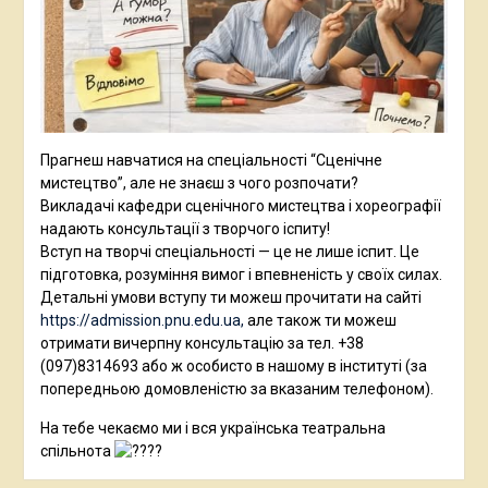
Прагнеш навчатися на спеціальності “Сценічне
мистецтво”, але не знаєш з чого розпочати?
Викладачі кафедри сценічного мистецтва і хореографії
надають консультації з творчого іспиту!
Вступ на творчі спеціальності — це не лише іспит. Це
підготовка, розуміння вимог і впевненість у своїх силах.
Детальні умови вступу ти можеш прочитати на сайті
https://admission.pnu.edu.ua,
але також ти можеш
отримати вичерпну консультацію за тел. +38
(097)8314693 або ж особисто в нашому в інституті (за
попередньою домовленістю за вказаним телефоном).
На тебе чекаємо ми і вся українська театральна
спільнота