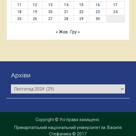
11
12
13
14
15
16
17
18
19
20
21
22
23
24
25
26
27
28
29
30
« Жов
Гру »
Архіви
Архіви
Copyright © Усі права захищено.
Прикарпатський національний університет ім. Василя
Стефаника
© 2017