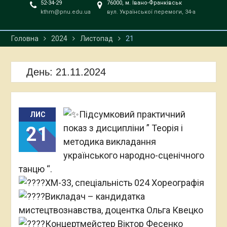
52-34-29
76000, м. Івано-Франківськ
kthm@pnu.edu.ua
вул. Української перемоги, 34-а
Головна
2024
Листопад
21
День:
21.11.2024
Підсумковий практичний
ЛИС
показ з дисципліни ” Теорія і
21
методика викладання
українського народно-сценічного
танцю “.
ХМ-33, спеціальність 024 Хореографія
Викладач – кандидатка
мистецтвознавства, д
оцентка Ольга Квецко
Концертмейстер Віктор Фесенко