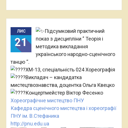
Підсумковий практичний
ЛИС
показ з дисципліни ” Теорія і
21
методика викладання
українського народно-сценічного
танцю “.
ХМ-13, спеціальність 024 Хореографія
Викладач – кандидатка
мистецтвознавства, д
оцентка Ольга Квецко
Концертмейстер Віктор Фесенко
Хореографічне мистецтво ПНУ
Кафедра сценічного мистецтва і хореографії
ПНУ ім. В.Стефаника
http://pnu.edu.ua