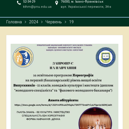
52-34-29
76000, м. Івано-Франківськ
kthm@pnu.edu.ua
вул. Української перемоги, 34-а
Головна
2024
Червень
19