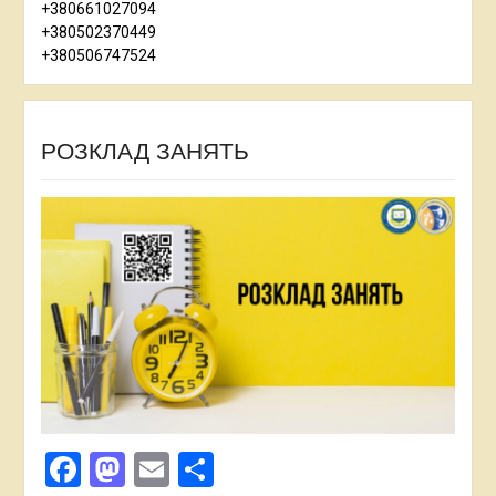
+380661027094
+380502370449
+380506747524
РОЗКЛАД ЗАНЯТЬ
Facebook
Mastodon
Email
Поділитися