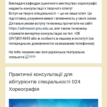
Викладачі кафедри сценічного мистецтва і хореографії
надають консультації з творчого іспиту!
Вступ на творчі спеціальності — це не лише іспит. Це
підготовка, розуміння вимог і впевненість у своїх силах.
Детальні умови вступу ти можеш прочитати на сайті
https://admission.pnu.edu.ua,
але також ти можеш
отримати вичерпну консультацію за тел. +38
(097)8314693 або ж особисто в нашому в інституті (за
попередньою домовленістю за вказаним телефоном).
На тебе чекаємо ми і вся українська театральна
спільнота
Практичні консультації для
абітурієнтів спеціальності 024
Хореографія