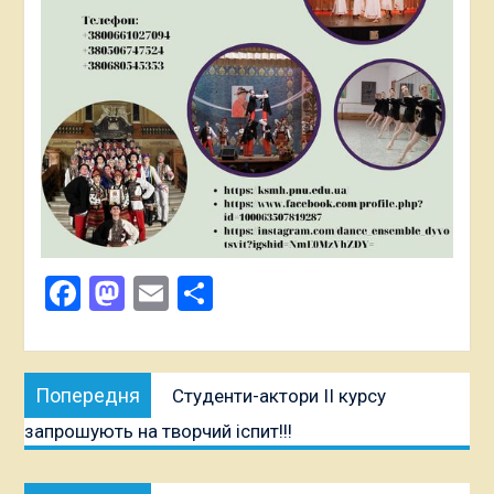
Facebook
Mastodon
Email
Поділитися
Навігація
Попередня
Попередня
Студенти-актори ІІ курсу
записів
публікація:
запрошують на творчий іспит!!!
Наступна