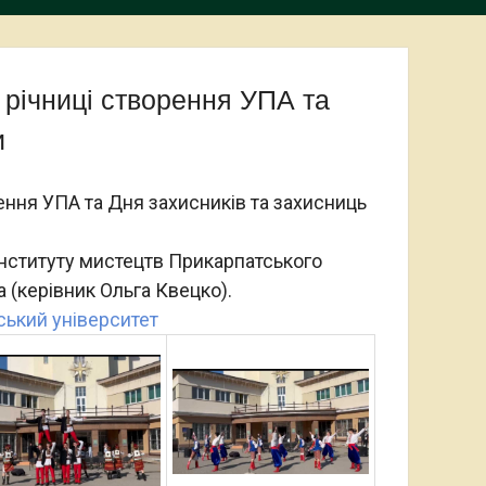
1 річниці створення УПА та
и
ення УПА та Дня захисників та захисниць
нституту мистецтв Прикарпатського
 (керівник Ольга Квецко).
ський університет