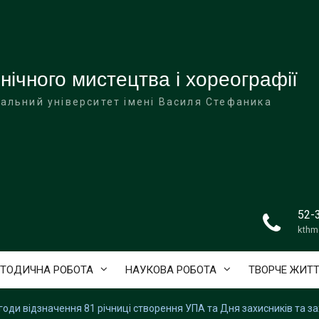
ічного мистецтва і хореографії
альний університет імені Василя Стефаника
52-
kthm
ТОДИЧНА РОБОТА
НАУКОВА РОБОТА
ТВОРЧЕ ЖИТ
агоди відзначення 81 річниці створення УПА та Дня захисників та з