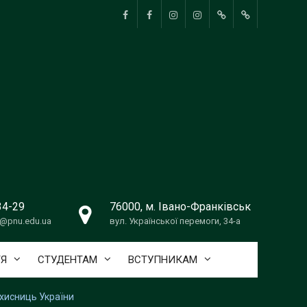
Сценічне
Хореографія
pnu_theatre_
Ансамбль
Ukrainedance_PNU
ВИРІШЕННЯ
мистецтво
танцю
КОНФЛІКТНИ
Дивоцвіт
СИТУАЦІЙ
34-29
76000, м. Івано-Франківськ
@pnu.edu.ua
вул. Української перемоги, 34-а
ТЯ
СТУДЕНТАМ
ВСТУПНИКАМ
ахисниць України