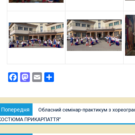
Facebook
Mastodon
Email
Поділитися
Навігація
Попередня
Попередня
Обласний семінар-практикум з хореогр
записів
публікація:
КОСТЮМА ПРИКАРПАТТЯ”