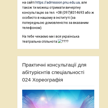
на сайті
https://admission.pnu.edu.ua,
але
також ти можеш отримати вичерпну
консультацію за тел. +38 (097)8314693 або ж
особисто в нашому в інституті (за
попередньою домовленістю за вказаним
телефоном).
На тебе чекаємо ми і вся українська
театральна спільнота
Практичні консультації для
абітурієнтів спеціальності
024 Хореографія