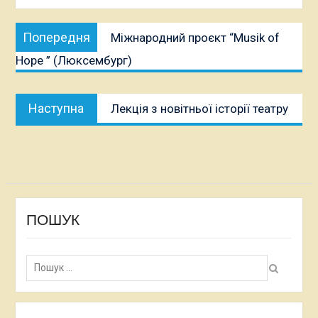
Навігація
Попередня
Попередня
Міжнародний проєкт “Musik of
записів
публікація:
Hope ” (Люксембург)
Наступна
Наступна
Лекція з новітньої історії театру
публікація:
ПОШУК
Пошук: