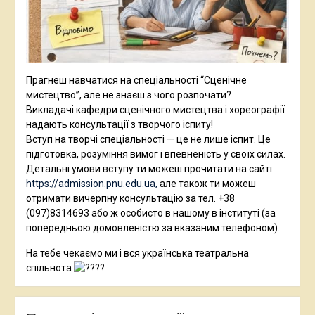
Прагнеш навчатися на спеціальності “Сценічне
мистецтво”, але не знаєш з чого розпочати?
Викладачі кафедри сценічного мистецтва і хореографії
надають консультації з творчого іспиту!
Вступ на творчі спеціальності — це не лише іспит. Це
підготовка, розуміння вимог і впевненість у своїх силах.
Детальні умови вступу ти можеш прочитати на сайті
https://admission.pnu.edu.ua,
але також ти можеш
отримати вичерпну консультацію за тел. +38
(097)8314693 або ж особисто в нашому в інституті (за
попередньою домовленістю за вказаним телефоном).
На тебе чекаємо ми і вся українська театральна
спільнота