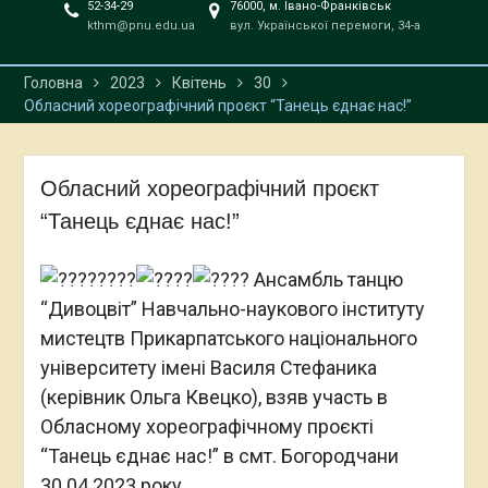
52-34-29
76000, м. Івано-Франківськ
kthm@pnu.edu.ua
вул. Української перемоги, 34-а
Головна
2023
Квітень
30
Обласний хореографічний проєкт “Танець єднає нас!”
Обласний хореографічний проєкт
“Танець єднає нас!”
Ансамбль танцю
“Дивоцвіт” Навчально-наукового інституту
мистецтв Прикарпатського національного
університету імені Василя Стефаника
(керівник Ольга Квецко), взяв участь в
Обласному хореографічному проєкті
“Танець єднає нас!” в смт. Богородчани
30.04.2023 року