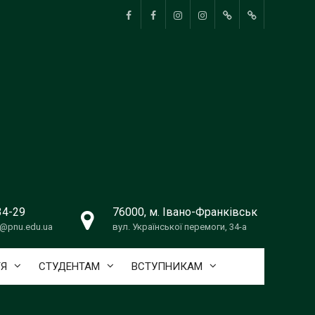
Сценічне
Хореографія
pnu_theatre_
Ансамбль
Ukrainedance_PNU
ВИРІШЕННЯ
мистецтво
танцю
КОНФЛІКТНИ
Дивоцвіт
СИТУАЦІЙ
34-29
76000, м. Івано-Франківськ
@pnu.edu.ua
вул. Української перемоги, 34-а
ТЯ
СТУДЕНТАМ
ВСТУПНИКАМ