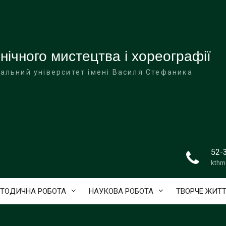
ічного мистецтва і хореографії
альний університет імені Василя Стефаника
52-
kthm
ТОДИЧНА РОБОТА
НАУКОВА РОБОТА
ТВОРЧЕ ЖИТ