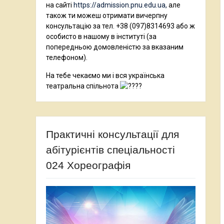
на сайті
https://admission.pnu.edu.ua,
але
також ти можеш отримати вичерпну
консультацію за тел. +38 (097)8314693 або ж
особисто в нашому в інституті (за
попередньою домовленістю за вказаним
телефоном).
На тебе чекаємо ми і вся українська
театральна спільнота
Практичні консультації для
абітурієнтів спеціальності
024 Хореографія