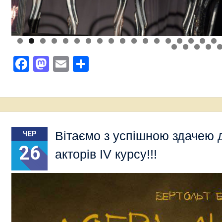
Facebook
Mastodon
Email
Поділитися
Вітаємо з успішною здачею 
ЧЕР
26
акторів IV курсу!!!