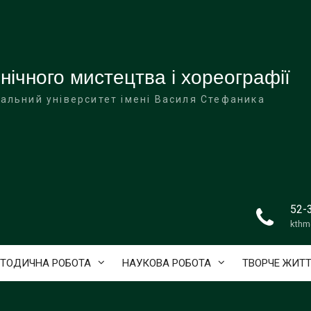
ічного мистецтва і хореографії
альний університет імені Василя Стефаника
52-
kthm
ТОДИЧНА РОБОТА
НАУКОВА РОБОТА
ТВОРЧЕ ЖИТ