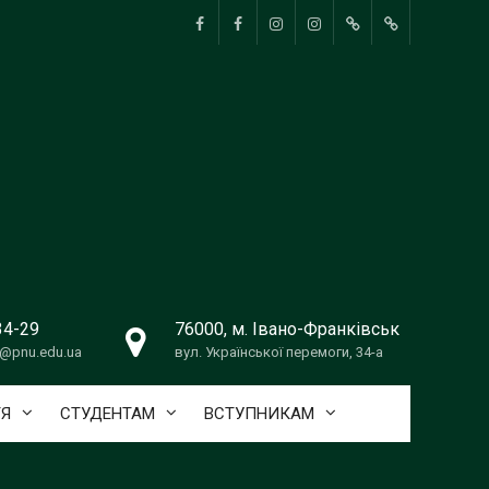
Сценічне
Хореографія
pnu_theatre_
Ансамбль
Ukrainedance_PNU
ВИРІШЕННЯ
мистецтво
танцю
КОНФЛІКТНИ
Дивоцвіт
СИТУАЦІЙ
34-29
76000, м. Івано-Франківськ
@pnu.edu.ua
вул. Української перемоги, 34-а
ТЯ
СТУДЕНТАМ
ВСТУПНИКАМ