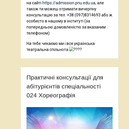
на сайті
https://admission.pnu.edu.ua,
але
також ти можеш отримати вичерпну
консультацію за тел. +38 (097)8314693 або ж
особисто в нашому в інституті (за
попередньою домовленістю за вказаним
телефоном).
На тебе чекаємо ми і вся українська
театральна спільнота
Практичні консультації для
абітурієнтів спеціальності
024 Хореографія