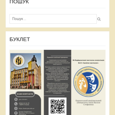
ПОШУК
роботи студента з предмету «Методика
викладання віртуозних рухів».
Пошук:
БУКЛЕТ