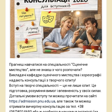
Прагнеш навчатися на спеціальності “Сценічне
мистецтво”, але не знаєш з чого розпочати?
Викладачі кафедри сценічного мистецтва і хореографії
надають консультації з творчого іспиту!
Вступ на творчі спеціальності — це не лише іспит. Це
підготовка, розуміння вимог і впевненість у своїх силах.
Детальні умови вступу ти можеш прочитати на сайті
https://admission.pnu.edu.ua,
але також ти можеш
отримати вичерпну консультацію за тел. +38
(097)8314693 або ж особисто в нашому в інституті (за