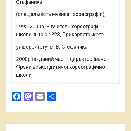
Стефаника
(спеціальність музика і хореографія);
1995-2000р.
–
вчитель хореографії
школи-ліцею №23, Прикарпатського
університету ім. В. Стефаника;
2000р по даний час – директор Івано-
Франківської дитячої хореографічної
школи.
Методичні рекомендації для самостійної
Директор Івано-Франківської дитячої
E-mail: dance_if@ukr.net
роботи студента з предмету «Навчальна
Facebook
Mastodon
Email
Поділитися
хореографічної школи.
Тел: 066 034 06 09
практика»;
Член Національної спілки хореографів
Методичні рекомендації для самостійної
Прикарпатський національний
роботи студента з предмету «Виробнича
України
університет імені Василя Стефаника
практика»;
Методичні рекомендації для самостійної