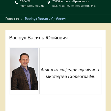
52-34-29
76000, м. Івано-Франківськ
kthm@pnu.edu.ua
вул. Української перемоги, 34-а
Головна
Васірук Василь Юрійович
Васірук Василь Юрійович
Асистент кафедри сценічного
мистецтва і хореографії.